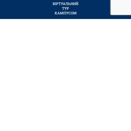
ВІРТУАЛЬНИЙ
ТУР
КАМПУСОМ
СУМСЬКИЙ
ДЕРЖАВНИЙ
УНІВЕРСИТЕТ
ЦЕНТР ТЕЛЕКОМУНІКАЦІЙНИХ ТЕХНОЛОГІЙ ТА КОМП’ЮТЕРНОГО
ЗАБЕЗПЕЧЕННЯ (ЦТТКЗ)
РОЗРОБКА САЙТУ BY DEDUKH ANDRII
НАВЧАЛЬНО-НАУКОВИЙ