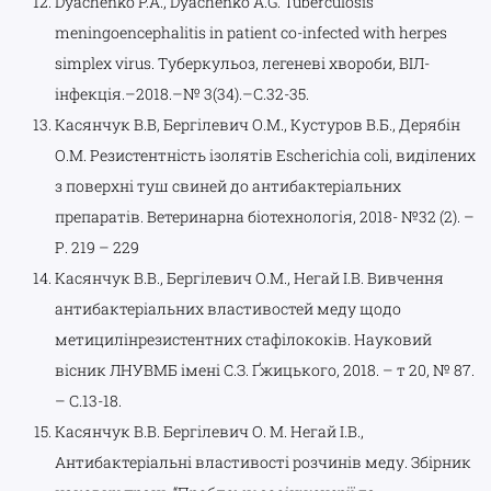
Dyachenko P.A., Dyachenko A.G. Tuberculosis
meningoencephalitis in patient co-infected with herpes
simplex virus. Туберкульоз, легеневі хвороби, ВІЛ-
інфекція.–2018.–№ 3(34).–С.32-35.
Касянчук В.В, Бергілевич О.М., Кустуров В.Б., Дерябін
О.М. Резистентність ізолятів Escherichia coli, виділених
з поверхні туш свиней до антибактеріальних
препаратів. Ветеринарна біотехнологія, 2018- №32 (2). –
Р. 219 – 229
Касянчук В.В., Бергілевич О.М., Негай І.В. Вивчення
антибактеріальних властивостей меду щодо
метицилінрезистентних стафілококів. Науковий
вісник ЛНУВМБ імені С.З. Ґжицького, 2018. – т 20, № 87.
– С.13-18.
Касянчук В.В. Бергілевич О. М. Негай І.В.,
Антибактеріальні властивості розчинів меду. Збірник