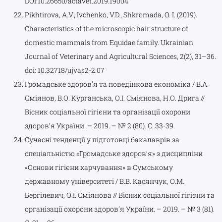
DOI:10.26650/actavet.2019.19004
Pikhtirova, А.V., Ivchenko, V.D., Shkromada, O. I. (2019).
Characteristics of the microscopic hair structure of
domestic mammals from Equidae family. Ukrainian
Journal of Veterinary and Agricultural Sciences, 2(2), 31–36.
doi: 10.32718/ujvas2-2.07
Громадське здоров’я та поведінкова економіка / В.А.
Сміянов, В.О. Курганська, О.І. Сміянова, Н.О. Дрига //
Вісник соціальної гігієни та організації охорони
здоров’я України. – 2019. – № 2 (80). С. 33-39.
Сучасні тенденції у підготовці бакалаврів за
спеціальністю «Громадське здоровʼя» з дисципліни
«Основи гігієни харчування» в Сумському
державному університеті / В.В. Касянчук, О.М.
Бергілевич, О.І. Сміянова // Вісник соціальної гігієни та
організації охорони здоров’я України. – 2019. – № 3 (81).