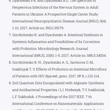
Dyachenko P.A. and Dyachenko A.G. The Spectrum of
Herpesvirus Infections of the Nervous System in Adult
Patients in Ukraine: A Prospective Single Center Study.
International Neuropsychiatric Disease Journal (INDJ), 9(4):
1-10, 2017; Article no. INDJ.35179.
Gorobchenko K. and Dyachenko A. Intestinal Dysbiosis in
Systemic Inflamation and Possibilities of Its Correction
with Probiotics. Microbiology Research Journal
International (MRJI), 20(6): 1-9, 2017; Article no. MRJI.34534.
Gorobchenko K. N., Dyachenko A. G., Savinova O. M.,
Ivakhnjuk T. V. Effects of Probiotics on Intestinal Microflora
of Patients with HIV. Врачеб. дело. 2017, № 8, c.110-114.
ZnS Quantum Dots Encapculated with Alginate: Synthesis
and Antibacterial Properties / L.I. Hrebenyk, T.V. Ivakhniuk,
L.F. Sukhodub // Proceedings of the 2017 IEEE 7 th
International Conference on Nanomaterials: Applications