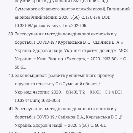
служби крові в друкованих ЗМІ (на прикладі
Сумського обласного центру служби крові). Галицький
економічний вісник. 2020. 5(66). C. 170-179. DOI:
10.33108/galicianvisnyk_tntu2020.05.
Застосування методів поведінкової економіки у
боротьбі з COVID-19 / Курганська В. О., Сміянов В. А. //
Україна. Здоров’я нації. Укр. ін-т стратег. дослідж. МОЗ
України. – Київ: Вид-во. «Експерт», – 2020.- №3(60). – С.
56-61.
Закономірності розвитку епідемічного процесу
вірусного гепатиту С в Cумській області/
Укр.мед.часопис, 2020.— 6(140), Т.2 – XI/XII.—С.1-4 DOI:
10.32471/umj.1680-3051
Застосування методів поведінкової економіки у
боротьбі з COVID-19 / Сміянов В.А., Курганська В.О. //
Україна. Здоров’я нації. – 2020. 3(60). С. 56-61.