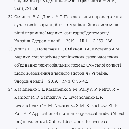
свідомого громадянина // Філософія освіти. – 2019,
24(1), 231-241.
Сміянов В. А., Дрига Н.О. Перспективи впровадження
сучасних інформаційно- комунікаційних систем на
рівні первинної медико- санітарної допомоги /
Україна. Здоров’я нації. – 2019. – № 1. – С. 159–166.
Дрига Н.О., Поцелуєв В.І., Сміянов В.А., Костенко А.М.
Медико-соціологічне дослідження серед населення
об’єднаних територіальних громад Сумської області
щодо збереження власного здоров’я / Україна.
Здоров’я нації. – 2019. – № 3. С. 36-42.
Kasianenko O. I., Kasianenko S. M., Paliy A. P., Petrov R. V.,
Kambur M. D., Zamaziy A. A., Livoshchenko L. P.,
Livoshchenko Ye. M., Nazarenko S. M., Klishchova Zh. E.,
Palii A. P. Application of mannan oligosaccaharides (Alltech
Inc.) in waterfowl: Optimal dose and effectiveness.