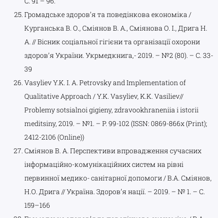
С. 91 – 96.
Громадське здоров’я та поведінкова економіка /
Курганська В. О., Сміянов В. А., Сміянова О. І., Дрига Н.
А. // Вісник соціальної гігієни та організації охорони
здоров’я України. Укрмедкнига,- 2019. – №2 (80). – С. 33-
39
Vasyliev Y.K. I. A. Petrovsky and Implementation of
Qualitative Approach / Y.K. Vasyliev, K.K. Vasiliev//
Problemy sotsialnoi gigieny, zdravookhraneniia i istorii
meditsiny, 2019. – №1. – P. 99-102 (ISSN: 0869-866х (Print);
2412-2106 (Online))
Сміянов В. А. Перспективи впровадження сучасних
інформаційно-комунікаційних систем на рівні
первинної медико- санітарної допомоги / В.А. Сміянов,
Н.О. Дрига // Україна. Здоров’я нації. – 2019. – № 1. – С.
159–166