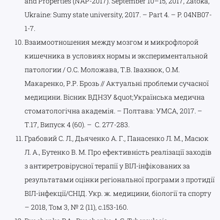
and Properties (NAP-2017). September 10–15, 2017, Zatoka,
Ukraine: Sumy state university, 2017. – Part 4. – P. 04NB07-
1-7.
Взаимоотношения между мозгом и микрофлорой
кишечника в условиях нормы и экспериментальной
патологии / О.С. Моложава, Т.В. Івахнюк, О.М.
Макаренко, Р.Р. Брозь // Актуальні проблеми сучасної
медицини. Вісник ВДНЗУ &quot;Українська медична
стоматологічна академія. – Полтава: УМСА, 2017. –
Т.17, Випуск 4 (60). – С. 277-283.
Грабовий С. Л., Дьяченко А. Г., Панасенко Л. М., Масюк
Л. А., Бутенко В. М. Про ефективність реалізації заходів
з антиретровірусної терапії у ВІЛ-інфікованих за
результатами оцінки регіональної програми з протидії
ВІЛ-інфекції/СНІД. Укр. ж. медицини, біології та спорту
– 2018, Том 3, № 2 (11), с.153-160.