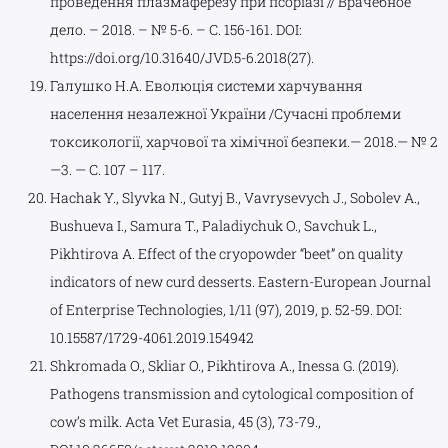
проведення плазмаферезу при псоріазі // Врачебное
дело. – 2018. – № 5-6. – С. 156-161. DOI:
https://doi.org/10.31640/JVD.5-6.2018(27).
Галушко Н.А. Еволюція системи харчування
населення незалежної України /Сучасні проблеми
токсикології, харчової та хімічної безпеки.— 2018.— № 2
—3. — С. 107 – 117.
Hachak Y., Slyvka N., Gutyj B., Vavrysevych J., Sobolеv A.,
Bushueva I., Samura T., Paladiychuk O., Savchuk L.,
Pikhtirova A. Effect of the cryopowder “beet” on quality
indicators of new curd desserts. Eastern-European Journal
of Enterprise Technologies, 1/11 (97), 2019, p. 52-59. DOI:
10.15587/1729-4061.2019.154942
Shkromada O., Skliar O., Pikhtirova A., Inessa G. (2019).
Pathogens transmission and cytological composition of
cow’s milk. Acta Vet Eurasia, 45 (3), 73-79.,