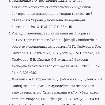
Гаркавенко Т.О., Бергілевич О.М. Вивчення
антибіотикорезистентності основних збудників
бактеріальних захворювань тварин та птиці до β-
лактамів в Україні. // Бюлетень «Ветеринарна
біотехнологія», 2 № 31, 2017, С. 33 – 45
Розподіл алельних варіантів генів інгібіторів та
активаторів ектопічної кальцифікації у пацієнтів із
гострим коронарним синдромом / В.Ю. Гарбузова, О.А.
Обухова, І.О. Розуменко, Є.І. Дубовик, Т.М. Олешко, Є.А.
Гарбузова, Д.B. Швачко, О.В. Атаман // Фактори
експериментальної еволюції організмів. – 2017. – Том
21. – С. 306–310.
Дьяченко А.Г., Ефремин Р.С., Грабовый С.Л., Бутенко В.Н.
Коинфекция вируса иммунодефицита человека и
вируса гепатита С. Смена парадигмы? // Туберкульоз,
легеневі хвороби, ВІЛ-інфекція.- 2017.- № 1(28).-С.84-89.