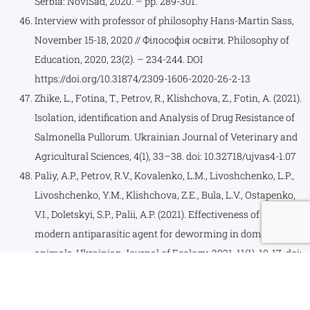
Serbia: NoviSad, 2020. – pp. 289-301.
Interview with professor of philosophy Hans-Martin Sass,
November 15-18, 2020 // Філософія освіти. Philosophy of
Education, 2020, 23(2). – 234-244. DOI
https://doi.org/10.31874/2309-1606-2020-26-2-13
Zhike, L., Fotina, T., Petrov, R., Klishchova, Z., Fotin, A. (2021).
Isolation, identification and Analysis of Drug Resistance of
Salmonella Pullorum. Ukrainian Journal of Veterinary and
Agricultural Sciences, 4(1), 33–38. doi: 10.32718/ujvas4-1.07
Paliy, A.P., Petrov, R.V., Kovalenko, L.M., Livoshchenko, L.P.,
Livoshchenko, Y.M., Klishchova, Z.E., Bula, L.V., Ostapenko,
V.I., Doletskyi, S.P., Palii, A.P. (2021). Effectiveness of a
modern antiparasitic agent for deworming in domestic
animals. Ukrainian Journal of Ecology, 2021, 11(1), 10-17, doi:
10.15421/2020_302
Standardization Issues of Test Methods for Engineering