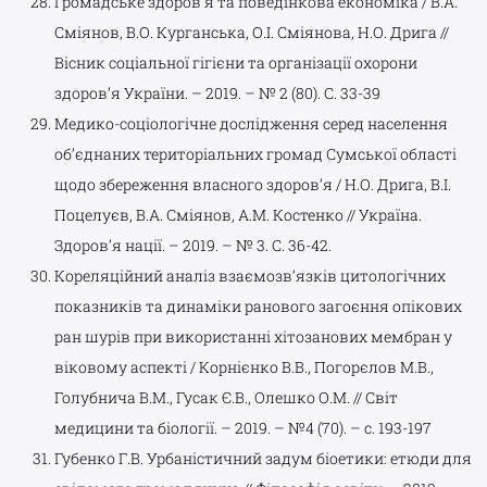
Громадське здоров’я та поведінкова економіка / В.А.
Сміянов, В.О. Курганська, О.І. Сміянова, Н.О. Дрига //
Вісник соціальної гігієни та організації охорони
здоров’я України. – 2019. – № 2 (80). С. 33-39
Медико-соціологічне дослідження серед населення
об’єднаних територіальних громад Сумської області
щодо збереження власного здоров’я / Н.О. Дрига, В.І.
Поцелуєв, В.А. Сміянов, А.М. Костенко // Україна.
Здоров’я нації. – 2019. – № 3. С. 36-42.
Кореляційний аналіз взаємозв’язків цитологічних
показників та динаміки ранового загоєння опікових
ран шурів при використанні хітозанових мембран у
віковому аспекті / Корнієнко В.В., Погорєлов М.В.,
Голубнича В.М., Гусак Є.В., Олешко О.М. // Світ
медицини та біології. – 2019. – №4 (70). – с. 193-197
Губенко Г.В. Урбаністичний задум біоетики: етюди для