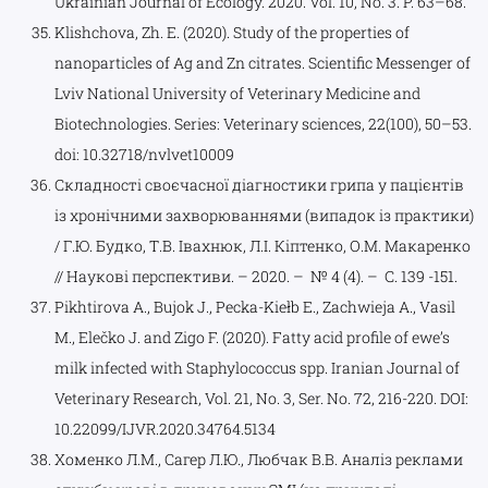
Ukrainian Journal of Ecology. 2020. Vol. 10, No. 3. P. 63–68.
Klishchova, Zh. E. (2020). Study of the properties of
nanoparticles of Ag and Zn citrates. Scientific Messenger of
Lviv National University of Veterinary Medicine and
Biotechnologies. Series: Veterinary sciences, 22(100), 50–53.
doi: 10.32718/nvlvet10009
Складності своєчасної діагностики грипа у пацієнтів
із хронічними захворюваннями (випадок із практики)
/ Г.Ю. Будко, Т.В. Івахнюк, Л.І. Кіптенко, О.М. Макаренко
// Наукові перспективи. – 2020. – № 4 (4). – С. 139 -151.
Pikhtirova A., Bujok J., Pecka-Kiełb E., Zachwieja A., Vasil
M., Elečko J. and Zigo F. (2020). Fatty acid profile of ewe’s
milk infected with Staphylococcus spp. Iranian Journal of
Veterinary Research, Vol. 21, No. 3, Ser. No. 72, 216-220. DOI:
10.22099/IJVR.2020.34764.5134
Хоменко Л.М., Сагер Л.Ю., Любчак В.В. Аналіз реклами