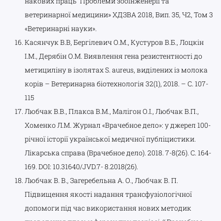
накових праць “Проблеми зооінженерії та
ветеринарної медицини» ХДЗВА 2018, Вип. 35, Ч2, Том 3
«Ветеринарні науки».
Касянчук В.В, Бергілевич О.М., Кустуров В.Б., Лоцкін
І.М., Дерябін О.М. Bиявлення гена резистентності до
метициліну в ізолятах S. aureus, виділених із молока
корів – Ветеринарна біотехнологія 32(1), 2018. – С. 107-
115
Любчак В.В., Плакса В.М., Малігон О.І., Любчак В.П.,
Хоменко Л.М. Журнал «Врачебное дело»: у джерел 100-
річної історії української медичної публіцистики.
Лікарська справа (Врачебное дело). 2018. 7-8(26). C. 164-
169. DOI: 10.31640/JVD.7- 8.2018(26).
Любчак В. В., Загеребельна А. О., Любчак В. П.
Підвищення якості надання трансфузіологічної
допомоги під час використання нових методик