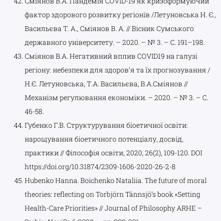
Сміянов В.А. Пандемія COVID-19 як кризоформуючий
фактор здорового розвитку регіонів /Летуновська Н. Є.,
Васильєва Т. А., Сміянов В. А. // Вісник Сумського
державного університету. – 2020. – № 3. – С. 191–198.
Сміянов В.А. Негативний вплив COVID19 на галузі
регіону: небезпеки для здоров’я та їх прогнозування /
Н.Є. Летуновська, Т.А. Васильєва, В.А.Сміянов //
Механізм регулювання економіки. – 2020. – № 3. – С.
46-58.
Губенко Г.В. Структурування біоетичної освіти:
нарощування біоетичного потенціалу, досвід,
практики // Філософія освіти, 2020, 26(2), 109-120. DOI
https://doi.org/10.31874/2309-1606-2020-26-2-8
Hubenko Hanna. Boichenko Nataliia. The future of moral
theories: reflecting on Torbjörn Tännsjö’s book «Setting
Health-Care Priorities» // Journal of Philosophy ARHE –