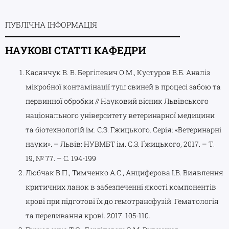
ПУБЛІЧНА ІНФОРМАЦІЯ
НАУКОВІ СТАТТІ КАФЕДРИ
Касянчук В. В. Бергілевич О.М., Кустуров В.Б. Аналіз
мікробної контамінації туш свиней в процесі забою та
первинної обробки // Науковий вісник Львівського
національного університету ветеринарної медицини
та біотехнологій ім. С.З. Гжицького. Серія: «Ветеринарні
науки». – Львів: НУВМБТ ім. С.З. Ґжицького, 2017. – Т.
19, № 77. – С. 194-199
Любчак В.П., Тимченко А.С., Анциферова І.В. Виявлення
критичних ланок в забезпеченні якості компонентів
крові при підготові їх до гемотрансфузій. Гематологія
та переливання крові. 2017. 105-110.