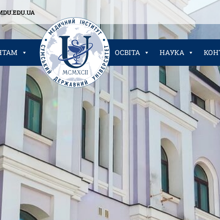
MDU.EDU.UA
НТАМ
ОСВІТА
НАУКА
КОН