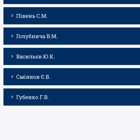
Півень С.М.
Голубнича В.М.
Васильєв Ю.К.
Сміянов Є.В.
Губенко Г.В.