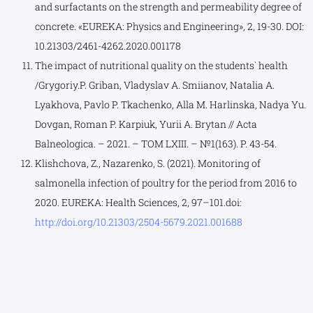
and surfactants on the strength and permeability degree of
concrete. «EUREKA: Physics and Engineering», 2, 19-30. DOI:
10.21303/2461-4262.2020.001178
The impact of nutritional quality on the students` health
/Grygoriy.P. Griban, Vladyslav A. Smiianov, Natalia A.
Lyakhova, Pavlo P. Tkachenko, Alla M. Harlinska, Nadya Yu.
Dovgan, Roman P. Karpiuk, Yurii A. Brytan // Acta
Balneologica. – 2021. – TOM LXIII. – №1(163). P. 43-54.
Klishchova, Z., Nazarenko, S. (2021). Monitoring of
salmonella infection of poultry for the period from 2016 to
2020. EUREKA: Health Sciences, 2, 97–101.doi:
http://doi.org/10.21303/2504-5679.2021.001688