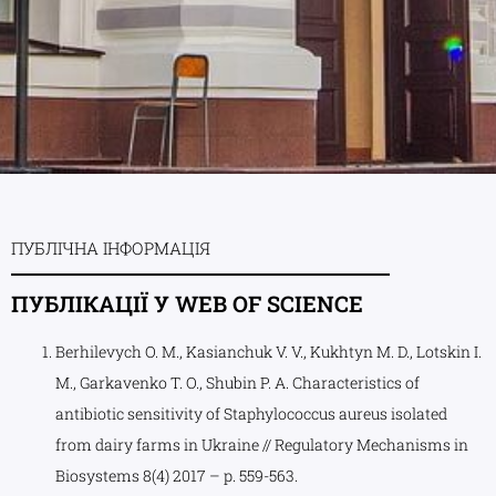
ПУБЛІЧНА ІНФОРМАЦІЯ
ПУБЛІКАЦІЇ У WEB OF SCIENCE
Berhilevych O. М., Kasianchuk V. V., Kukhtyn M. D., Lotskin I.
М., Garkavenko T. O., Shubin P. A. Characteristics of
antibiotic sensitivity of Staphylococcus aureus isolated
from dairy farms in Ukraine // Regulatory Mechanisms in
Biosystems 8(4) 2017 – р. 559-563.