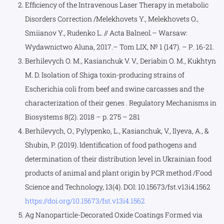
Efficiency of the Intravenous Laser Therapy in metabolic
Disorders Correction /Melekhovets Y., Melekhovets O.,
Smiianov Y., Rudenko L. // Acta Balneol.– Warsaw:
Wydawnictwo Aluna, 2017.– Tom LIX, № 1 (147). – Р. 16-21.
Berhilevych O. М., Kasianchuk V. V., Deriabin O. M., Kukhtyn
M. D. Isolation of Shiga toxin-producing strains of
Escherichia coli from beef and swine carcasses and the
characterization of their genes . Regulatory Mechanisms in
Biosystems 8(2). 2018 – p. 275 – 281
Berhilevych, O., Pylypenko, L., Kasianchuk, V., Ilyeva, A., &
Shubin, P. (2019). Identification of food pathogens and
determination of their distribution level in Ukrainian food
products of animal and plant origin by PCR method /Food
Science and Technology, 13(4). DOI: 10.15673/fst.v13i4.1562
https://doi.org/10.15673/fst.v13i4.1562
Ag Nanoparticle-Decorated Oxide Coatings Formed via