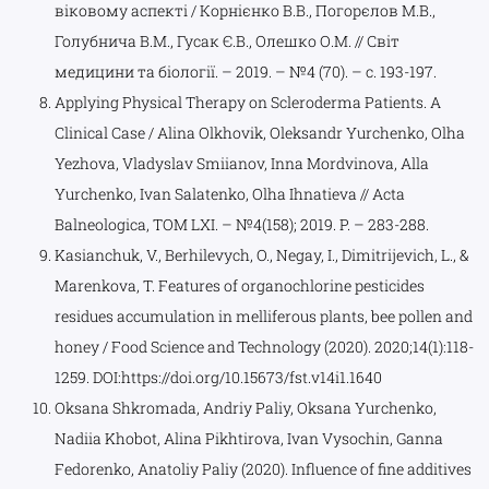
віковому аспекті / Корнієнко В.В., Погорєлов М.В.,
Голубнича В.М., Гусак Є.В., Олешко О.М. // Світ
медицини та біології. – 2019. – №4 (70). – с. 193-197.
Applying Physical Therapy on Scleroderma Patients. A
Clinical Case / Alina Olkhovik, Oleksandr Yurchenko, Olha
Yezhova, Vladyslav Smiianov, Inna Mordvinova, Alla
Yurchenko, Ivan Salatenko, Olha Ihnatieva // Acta
Balneologica, TOM LXI. – №4(158); 2019. P. – 283-288.
Kasianchuk, V., Berhilevych, O., Negay, I., Dimitrijevich, L., &
Marenkova, T. Features of organochlorine pesticides
residues accumulation in melliferous plants, bee pollen and
honey / Food Science and Technology (2020). 2020;14(1):118-
1259. DOI:https://doi.org/10.15673/fst.v14i1.1640
Oksana Shkromada, Andriy Paliy, Oksana Yurchenko,
Nadiia Khobot, Alina Pikhtirova, Ivan Vysochin, Ganna
Fedorenko, Anatoliy Paliy (2020). Influence of fine additives