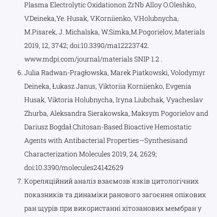
Plasma Electrolytic Oxidationon ZrNb Alloy O.Oleshko,
V.Deineka,Ye. Husak, V.Korniienko, V.Holubnycha,
M.Pisarek, J. Michalska, W.Simka,M.Pogorielov, Materials
2019, 12, 3742; doi:10.3390/ma12223742.
www.mdpi.com/journal/materials SNIP 1.2 .
Julia Radwan-Pragłowska, Marek Piatkowski, Volodymyr
Deineka, Łukasz Janus, Viktoriia Korniienko, Evgenia
Husak, Viktoria Holubnycha, Iryna Liubchak, Vyacheslav
Zhurba, Aleksandra Sierakowska, Maksym Pogorielov and
Dariusz Bogdał.Chitosan-Based Bioactive Hemostatic
Agents with Antibacterial Properties—Synthesisand
Characterization Molecules 2019, 24, 2629;
doi:10.3390/molecules24142629
Кореляційний аналіз взаємозв`язків цитологічних
показників та динаміки ранового загоєння опікових
ран щурів при використанні хітозанових мембран у