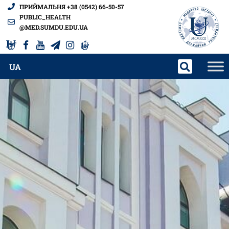
ПРИЙМАЛЬНЯ +38 (0542) 66-50-57
PUBLIC_HEALTH
@MED.SUMDU.EDU.UA
UA